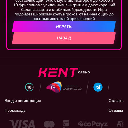
составляющей. Wild с мультипликатором до х5000 и
10 фриспинов с усиленным выигрышем дают хороший
баланс азарта и стабильной доходности. Игра
подойдёт широкому кругу игроков, от начинающих до
опытных искателей приключений.
ИГРАТЬ
НАЗАД
Вход и регистрация
Скачать
Промокоды
Отзывы