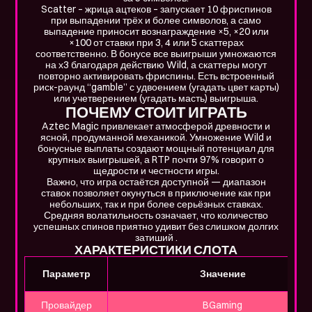
Scatter – жрица ацтеков – запускает 10 фриспинов
при выпадении трёх и более символов, а само
выпадение приносит вознаграждение ×5, ×20 или
×100 от ставки при 3, 4 или 5 скаттерах
соответственно. В бонусе все выигрыши умножаются
на х3 благодаря действию Wild, а скаттеры могут
повторно активировать фриспины. Есть встроенный
риск-раунд “gamble” с удвоением (угадать цвет карты)
или учетверением (угадать масть) выигрыша.
ПОЧЕМУ СТОИТ ИГРАТЬ
Aztec Magic привлекает атмосферой древности и
ясной, продуманной механикой. Умножение Wild и
бонусные выплаты создают мощный потенциал для
крупных выигрышей, а RTP почти 97% говорит о
щедрости и честности игры.
Важно, что игра остаётся доступной — диапазон
ставок позволяет окунуться в приключение как при
небольших, так и при более серьёзных ставках.
Средняя волатильность означает, что количество
успешных спинов приятно удивит без слишком долгих
затиший .
ХАРАКТЕРИСТИКИ СЛОТА
Параметр
Значение
Провайдер
BGaming