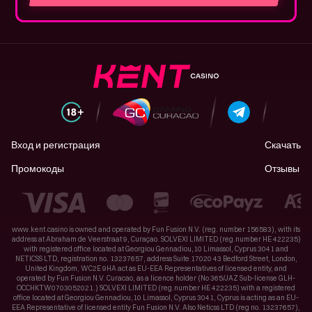
Вход и регистрация
Скачать
Промокоды
Отзывы
www.kent.casino is owned and operated by Fun Fusion N.V. (reg. number 156583), with its
address at Abraham de Veerstraat 9, Curaçao. SOLVEXI LIMITED (reg.number HE 422235)
with registered office located at Georgiou Gennadiou,10 Limassol, Cyprus 3041 and
NETICSS LTD, registration no. 13237657, address Suite 17020 43 Bedford Street, London,
United Kingdom, WC2E 9HA act as EU-EEA Representatives of licensed entity, and
operated by Fun Fusion N.V. Curacao, as a licence holder (No 365/JAZ Sub-license GLH-
OCCHKTW0703052021.) SOLVEXI LIMITED (reg.number HE 422235) with a registered
office located at Georgiou Gennadiou,10 Limassol, Cyprus 3041, Cyprus is acting as an EU-
EEA Representative of licensed entity Fun Fusion N.V. Also Neticss LTD (reg no. 13237657),